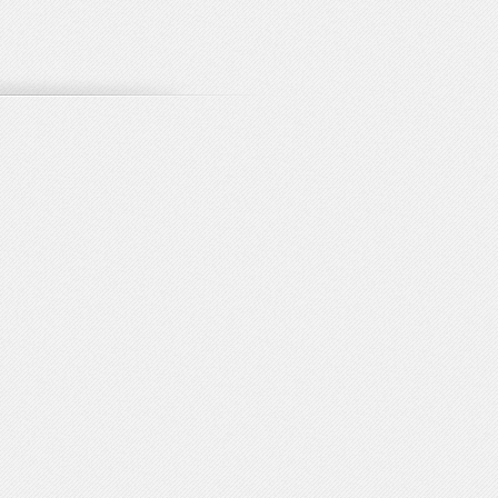
1.尋找行程
請到各大旅遊網站尋找
將行程網址存檔
4.給您更優惠
確認您行程的價格之後
行程原旅行社給您更優