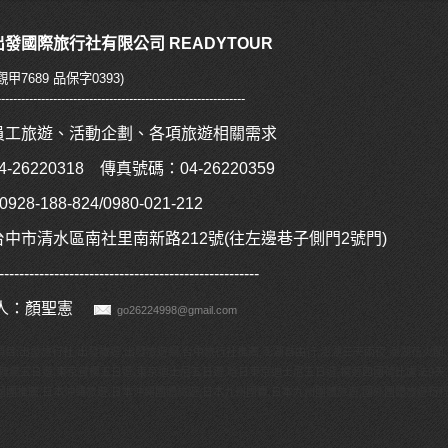
發國際旅行社有限公司 READYTOUR
甲7689 品保字0393)
--------------------------------------------------------------
員工旅遊、活動企劃
、各項旅遊相關需求
26220318 傳真號碼：04-26220359
28-188-824/0980-021-212
台中市清水區南社里南新路212號(
往左邊巷子側門2號門)
----------------------------------------------------
絡人：顏聖憲
go26224998@gmail.com
項目:出發旅行社,出發旅遊,出發旅遊網,台中旅行社推薦,澎湖自由行,澎湖三天兩夜,澎湖花火節
,韓瘋五日遊,東京賞櫻五日遊,東京迪士尼五日遊,哈日東京迪士尼五日遊,暢遊四國荷比盧法9天
國團推薦,日本沖繩旅遊,日本沖繩團體旅遊,日本九州團費,日本九州團體旅遊,國外團體旅遊行程