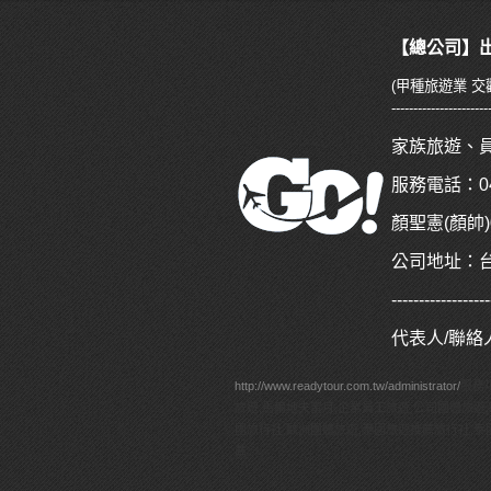
【總公司】出
(甲種旅遊業 交觀
----------------------
家族旅遊、
服務電話：04-
顏聖憲(顏帥)09
公司地址：
------------------
代表人/聯
http://www.readytour.com.tw/administrator/
服務
旅遊,馬爾地夫蜜月,企業員工旅遊,公司團體旅遊
團旅行社,歐洲團體旅遊,泰國旅遊推薦旅行社,泰
薦