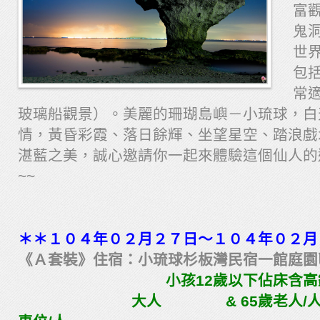
富
鬼
世
包
常
玻璃船觀景）。美麗的珊瑚島嶼－小琉球，白
情，黃昏彩霞、落日餘輝、坐望星空、踏浪戲
湛藍之美，誠心邀請你一起來體驗這個仙人的
~~
＊＊１０４年０２月２７日～１０４年０２月
《Ａ套裝》住宿：小琉球杉板灣民宿一館庭園
小孩12歲以下佔床含高鐵票
大人 & 65歲老人/