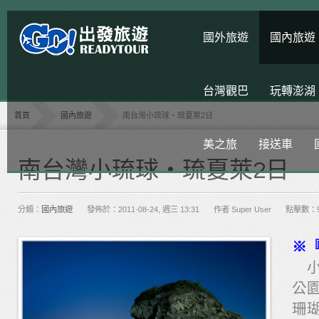
國外旅遊
國內旅遊
台灣觀巴
玩轉澎湖
首頁
國內旅遊
南台灣小琉球‧琉夏萊2日
美之旅
接送車
南台灣小琉球‧琉夏萊2日
分類：
國內旅遊
發佈於：2011-08-24, 週三 13:31
作者 Super User
點擊數：9
※
小
公
珊