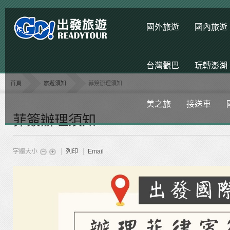
國外旅遊
國內旅遊
台灣觀巴
玩轉澎湖
首頁
旅遊須知
菲簽辦理須知
美之旅
接送車
菲簽辦理須知
字體大小
列印
Email