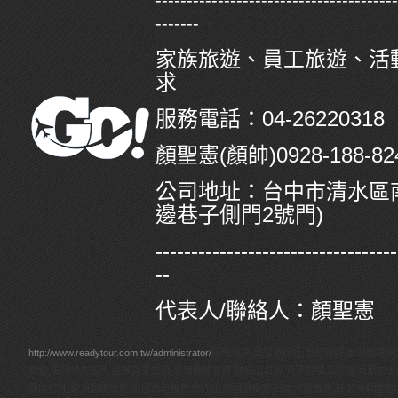
--------------------------------------
-------
家族旅遊、員工旅遊、活
求
服務電話：04-26220318
顏聖憲(顏帥)0928-188-824/
公司地址：
台中市清水區南
邊巷子側門2號門)
----------------------------------
--
代表人/聯絡人：顏聖憲
http://www.readytour.com.tw/administrator/
服務項目:出發旅行社,出發旅遊,出發旅遊網
旅遊,馬爾地夫蜜月,企業員工旅遊,公司團體旅遊,韓瘋五日遊,東京賞櫻五日遊,東京迪
團旅行社,歐洲團體旅遊,泰國旅遊推薦旅行社,泰國團推薦,日本沖繩旅遊,日本沖繩團體